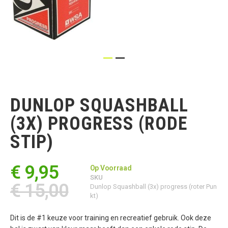
Ga
naar
het
DUNLOP SQUASHBALL
begin
van
(3X) PROGRESS (RODE
de
afbeeldingen-
STIP)
gallerij
€ 9,95
Op Voorraad
SKU
€ 15,00
Dunlop Squashball (3x) progress (roter Pun
kt)
Dit is de #1 keuze voor training en recreatief gebruik. Ook deze