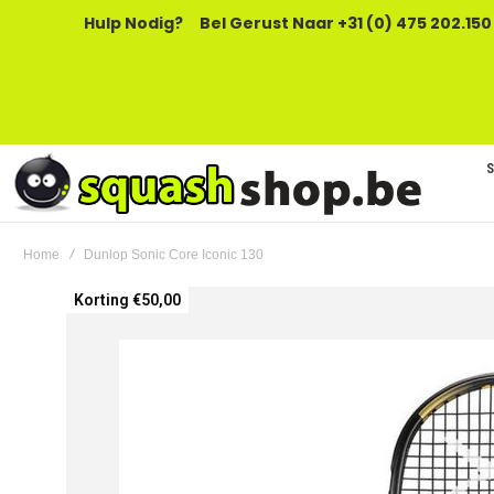
Hulp Nodig?
Bel Gerust Naar +31 (0) 475 202.150
Home
Dunlop Sonic Core Iconic 130
Ga
Korting €50,00
naar
het
einde
van
de
afbeeldingen-
gallerij