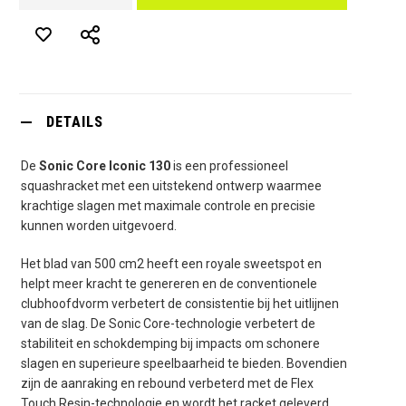
DETAILS
De
Sonic Core Iconic 130
is een professioneel
squashracket met een uitstekend ontwerp waarmee
krachtige slagen met maximale controle en precisie
kunnen worden uitgevoerd.
Het blad van 500 cm2 heeft een royale sweetspot en
helpt meer kracht te genereren en de conventionele
clubhoofdvorm verbetert de consistentie bij het uitlijnen
van de slag.
De Sonic Core-technologie verbetert de
stabiliteit en schokdemping bij impacts om schonere
slagen en superieure speelbaarheid te bieden.
Bovendien
zijn de aanraking en rebound verbeterd met de Flex
Touch Resin-technologie en wordt het racket geleverd