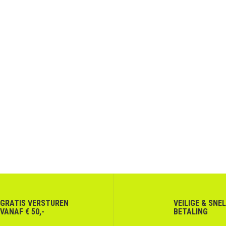
GRATIS VERSTUREN
VEILIGE & SNE
VANAF € 50,-
BETALING