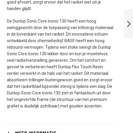
goed afvoert, zorgt ervoor dat het racket niet uit je
handen glijdt.
DUNLOP
TRISTORM
De Dunlop Sonic Core Iconic 130 heeft een hoog
JUNIOR 25 (2024)
swinggewicht door de toepassing van Infinergy materiaal
in de bovenkant van het racket.
Dit innovatieve schuim
VOLGENDE
ontwikkeld door chemiebedrijf BASF heeft een hoog
rebound-vermogen.
Tijdens een stoke swingt de Dunlop
Sonic Core Iconic 130 lekker door en kun je moeiteloos
veel racketversnelling genereren.
Om het comfort en
gevoel te verbeteren heeft Dunlop Flex Touch Resin
verder verwerkt in de hals van het racket.
Dit materiaal
absorbeert trillingen buitengewoon goed en zorgt ervoor
dat het racketblad bijzonder stevig is tijdens een slag.
De
Dunlop Sonic Core Iconic 130 ziet er fantastisch uit door
het ongeverfde frame (de structuur van het premium
grafiet is duidelijk zichtbaar) met gouden accenten.