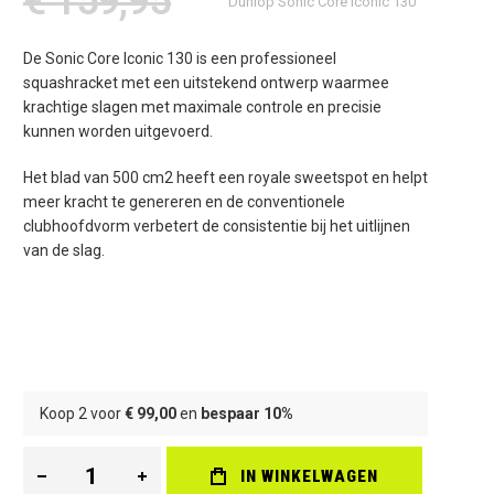
€ 159,95
Dunlop Sonic Core Iconic 130
De Sonic Core Iconic 130 is een professioneel
squashracket met een uitstekend ontwerp waarmee
krachtige slagen met maximale controle en precisie
kunnen worden uitgevoerd.
Het blad van 500 cm2 heeft een royale sweetspot en helpt
meer kracht te genereren en de conventionele
clubhoofdvorm verbetert de consistentie bij het uitlijnen
van de slag.
Koop 2 voor
€ 99,00
en
bespaar
10
%
IN WINKELWAGEN