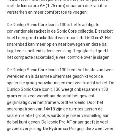
met de Iconic pro AF (1,25 mm) snaar om de kracht te
versterken en meer comfort toe te voegen.
De Dunlop Sonic Core Iconic 130 is het krachtigste
conventionele racket in de Sonic Core collectie.
Dit racket
heeft een groot racketblad van maar liefst 500 cm2.
Het
snarenbed kan meer op en neer bewegen en deze bal
krijgt veel snelheid tijdens een slag.
Tegelijkertijd geeft
het compacte racketblad je veel controle over je slagen.
De Dunlop Sonic Core Iconic 130 biedt het beste van twee
werelden en is daarmee uitermate geschikt voor de
speler die graag nauwkeurig en met veel kracht schiet.
De
Dunlop Sonic Core Iconic 130 weegt onbespannen 130
gram en is zeer wendbaar doordat het gewicht
gelijkmatig over het frame wordt verdeeld.
Door het
snarenpatroon van 14×18 zijn de ruimtes tussen de
snaren relatief groot, waardoor je meer versnelling aan
de bal kunt geven.
De Iconic Pro AF-snaar geeft je veel
gevoel over je slag.
De Hydramax Pro grip, die zweet zeer