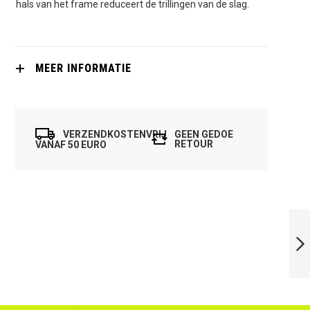
hals van het frame reduceert de trillingen van de slag.
MEER INFORMATIE
VERZENDKOSTENVRIJ
GEEN GEDOE
RETOUR
VANAF 50 EURO
DUNLOP
HYPERFIBRE XT
REVELATION PRO
+ 1X TUBE 3 PRO
BALL GRATIS!!
VOLGENDE