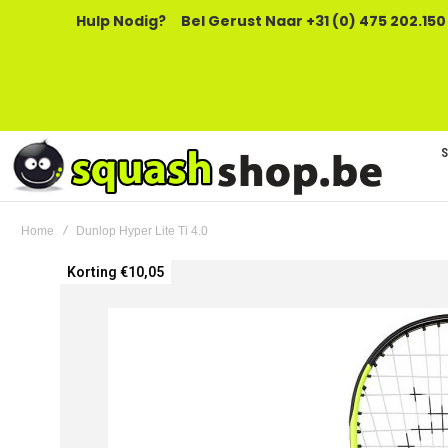
Hulp Nodig?
Bel Gerust Naar +31 (0) 475 202.150
Home
Dunlop Hyper Lite Ti 4.0
Ga
Korting €10,05
naar
het
einde
van
de
afbeeldingen-
gallerij