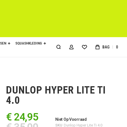
SEN
SQUASHKLEDING
BAG
0
ACCOUNT
DUNLOP HYPER LITE TI
4.0
€ 24,95
Niet Op Voorraad
SKU
Dunlop Hyper Lite Ti 4.0