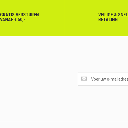
GRATIS VERSTUREN
VEILIGE & SNE
VANAF € 50,-
BETALING
SUPERAANBIEDINGEN
ONTVANGEN?
<br>SCHRIJF
JE
IN.....