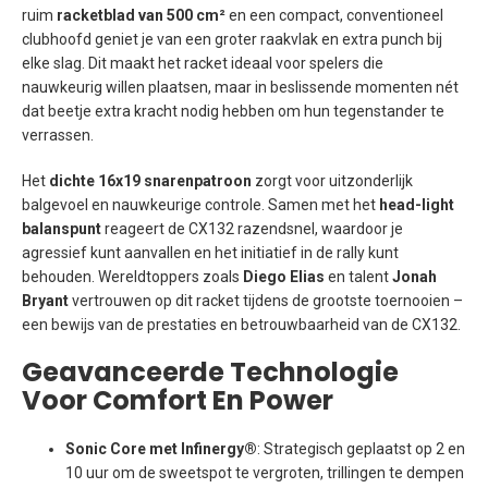
ruim
racketblad van 500 cm²
en een compact, conventioneel
clubhoofd geniet je van een groter raakvlak en extra punch bij
elke slag. Dit maakt het racket ideaal voor spelers die
nauwkeurig willen plaatsen, maar in beslissende momenten nét
dat beetje extra kracht nodig hebben om hun tegenstander te
verrassen.
Het
dichte 16x19 snarenpatroon
zorgt voor uitzonderlijk
balgevoel en nauwkeurige controle. Samen met het
head-light
balanspunt
reageert de CX132 razendsnel, waardoor je
agressief kunt aanvallen en het initiatief in de rally kunt
behouden. Wereldtoppers zoals
Diego Elias
en talent
Jonah
Bryant
vertrouwen op dit racket tijdens de grootste toernooien –
een bewijs van de prestaties en betrouwbaarheid van de CX132.
Geavanceerde Technologie
Voor Comfort En Power
Sonic Core met Infinergy®
: Strategisch geplaatst op 2 en
10 uur om de sweetspot te vergroten, trillingen te dempen