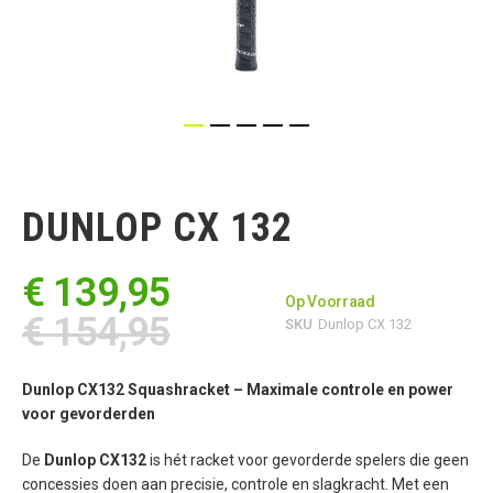
Ga
naar
het
DUNLOP CX 132
begin
van
de
€ 139,95
afbeeldingen-
Op Voorraad
gallerij
€ 154,95
SKU
Dunlop CX 132
Dunlop CX132 Squashracket – Maximale controle en power
voor gevorderden
De
Dunlop CX132
is hét racket voor gevorderde spelers die geen
concessies doen aan precisie, controle en slagkracht. Met een