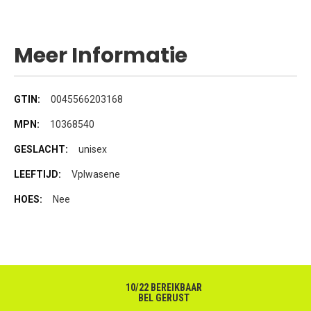
Meer Informatie
Meer
0045566203168
informatie
10368540
unisex
Vplwasene
Nee
10/22 BEREIKBAAR
BEL GERUST