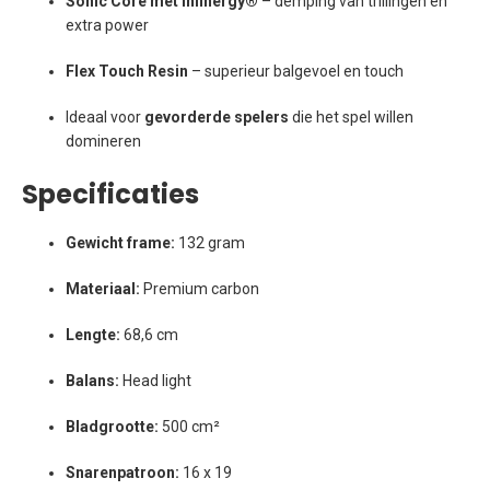
Sonic Core met Infinergy®
– demping van trillingen en
extra power
Flex Touch Resin
– superieur balgevoel en touch
Ideaal voor
gevorderde spelers
die het spel willen
domineren
Specificaties
Gewicht frame:
132 gram
Materiaal:
Premium carbon
Lengte:
68,6 cm
Balans:
Head light
Bladgrootte:
500 cm²
Snarenpatroon:
16 x 19