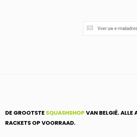
SUPERAANBIEDINGEN
ONTVANGEN?
<br>SCHRIJF
JE
IN.....
DE GROOTSTE
SQUASHSHOP
VAN BELGIË. ALLE
RACKETS OP VOORRAAD.