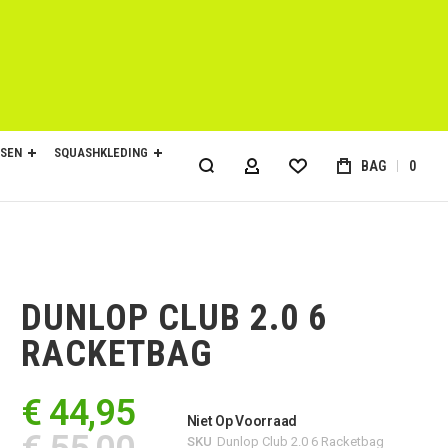
SEN
SQUASHKLEDING
BAG
0
ACCOUNT
DUNLOP CLUB 2.0 6
RACKETBAG
€ 44,95
Niet Op Voorraad
SKU
Dunlop Club 2.0 6 Racketbag