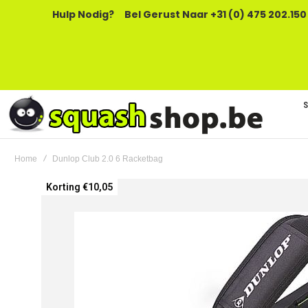
Hulp Nodig?
Bel Gerust Naar +31 (0) 475 202.150
Home
Dunlop Club 2.0 6 Racketbag
Ga
Korting €10,05
naar
het
einde
van
de
afbeeldingen-
gallerij