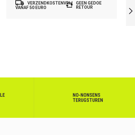
VERZENDKOSTENVRIJ
GEEN GEDOE
RACKETBAG TOP
RETOUR
VANAF 50 EURO
PRO BORDEAUX
VOLGENDE
LLE
NO-NONSENS
TERUGSTUREN