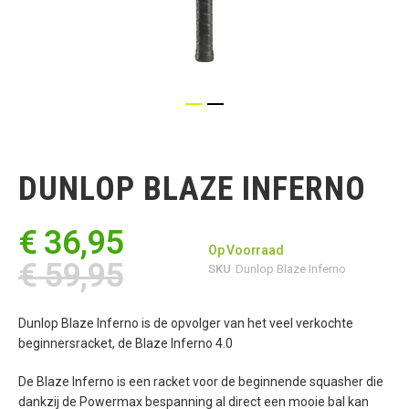
Ga
naar
het
DUNLOP BLAZE INFERNO
begin
van
de
€ 36,95
afbeeldingen-
Op Voorraad
gallerij
€ 59,95
SKU
Dunlop Blaze Inferno
Dunlop Blaze Inferno is de opvolger van het veel verkochte
beginnersracket, de Blaze Inferno 4.0
De Blaze Inferno is een racket voor de beginnende squasher die
dankzij de Powermax bespanning al direct een mooie bal kan