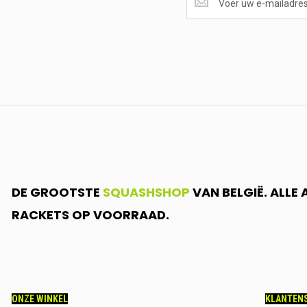
ONTVANGEN?
<br>SCHRIJF
JE
IN.....
DE GROOTSTE
SQUASHSHOP
VAN BELGIË. ALLE
RACKETS OP VOORRAAD.
ONZE WINKEL
KLANTENS