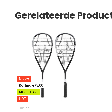
Gerelateerde Produc
Nieuw
Korting €75,00
MUST HAVE
HOT
Dunlop