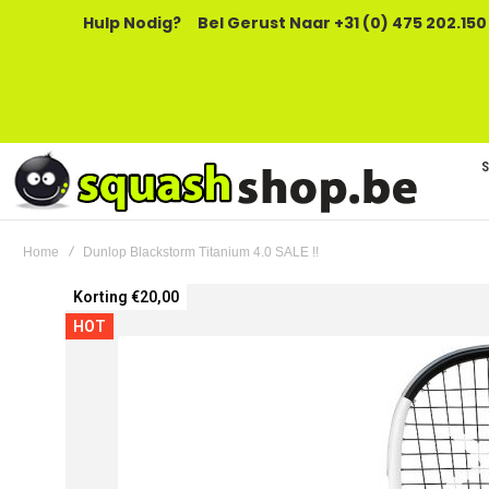
Hulp Nodig?
Bel Gerust Naar +31 (0) 475 202.150
Home
Dunlop Blackstorm Titanium 4.0 SALE !!
Ga
Korting €20,00
naar
HOT
het
einde
van
de
afbeeldingen-
gallerij