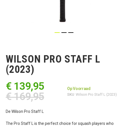
Ga
naar
het
WILSON PRO STAFF L
begin
van
(2023)
de
afbeeldingen-
gallerij
€ 139,95
Op Voorraad
€ 169,95
SKU
Wilson Pro Staff L (2023)
De Wilson Pro Staff L
The Pro Staff L is the perfect choice for squash players who