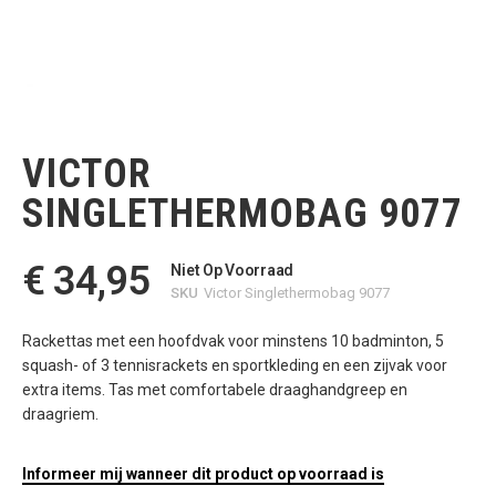
Ga
naar
het
VICTOR
begin
van
SINGLETHERMOBAG 9077
de
afbeeldingen-
gallerij
€ 34,95
Niet Op Voorraad
SKU
Victor Singlethermobag 9077
Rackettas met een hoofdvak voor minstens 10 badminton, 5
squash- of 3 tennisrackets en sportkleding en een zijvak voor
extra items. Tas met comfortabele draaghandgreep en
draagriem.
Informeer mij wanneer dit product op voorraad is