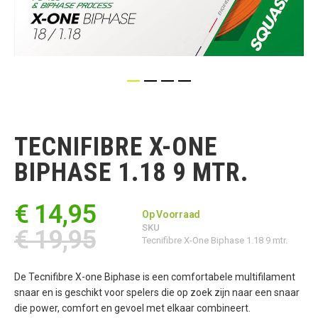
Ga
naar
het
TECNIFIBRE X-ONE
begin
van
BIPHASE 1.18 9 MTR.
de
afbeeldingen-
gallerij
€ 14,95
Op Voorraad
SKU
€ 19,95
Tecnifibre X-One Biphase 1.18 9 mtr.
De Tecnifibre X-one Biphase is een comfortabele multifilament
snaar en is geschikt voor spelers die op zoek zijn naar een snaar
die power, comfort en gevoel met elkaar combineert.