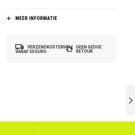
MEER INFORMATIE
VERZENDKOSTENVRIJ
GEEN GEDOE
RETOUR
VANAF 50 EURO
TECNIFIBRE
SUPREM SB 135
VOLGENDE