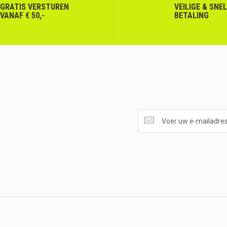
GRATIS VERSTUREN
VEILIGE & SNE
VANAF € 50,-
BETALING
SUPERAANBIEDINGEN
ONTVANGEN?
<br>SCHRIJF
JE
IN.....