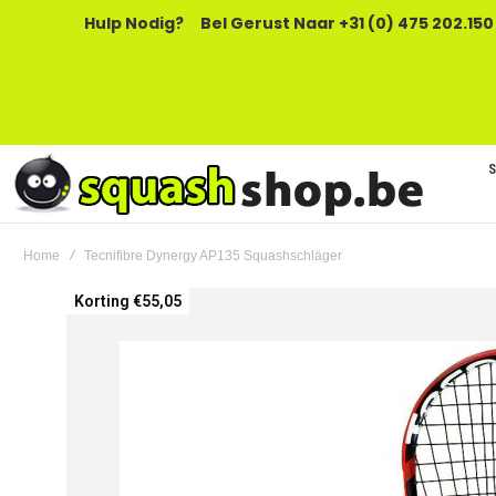
Hulp Nodig?
Bel Gerust Naar +31 (0) 475 202.150
Home
Tecnifibre Dynergy AP135 Squashschläger
Ga
Korting €55,05
naar
het
einde
van
de
afbeeldingen-
gallerij