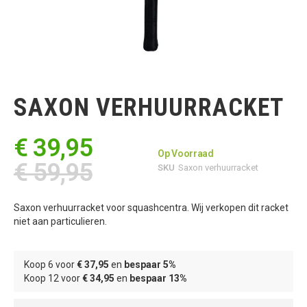
Ga
naar
het
SAXON VERHUURRACKET
begin
van
de
€ 39,95
afbeeldingen-
Op Voorraad
gallerij
€ 59,95
SKU
Saxon verhuurracket
Saxon verhuurracket voor squashcentra. Wij verkopen dit racket
niet aan particulieren.
Koop 6 voor
€ 37,95
en
bespaar
5
%
Koop 12 voor
€ 34,95
en
bespaar
13
%