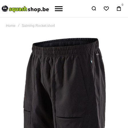
0
Home
Salming Rocket short
Ga
naar
het
einde
van
de
afbeeldingen-
gallerij